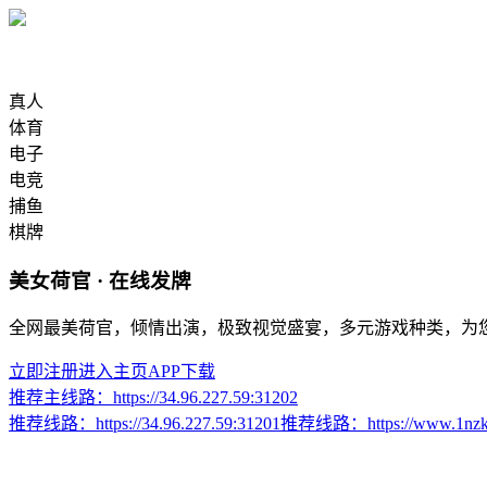
真人
体育
电子
电竞
捕鱼
棋牌
美女荷官 · 在线发牌
全网最美荷官，倾情出演，极致视觉盛宴，多元游戏种类，为
立即注册
进入主页
APP下载
推荐主线路：
https://34.96.227.59:31202
推荐线路：
https://34.96.227.59:31201
推荐线路：
https://www.1nz